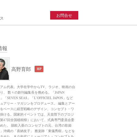
お問合せ
ス
情報
高野育郎
HP
アム代表。大学在学中からTV、ラジオ、映画の台
り、 数々の創刊編集長を務める。「JAPAN
」「SEVEN SEAS」「L’OFFICIEL JAPON」など
ュアリー・マガジンをプロデュース。 編集とアー
をベースに経営戦略のデザイン、コンセプト・ワ
掛ける。国家的イベントでは、天皇陛下のプロジ
第47回全国植樹祭）において、式典専門委員会委
めた。 脱欧入亜のコンセプトの元、台湾の歌姫
」沖縄の「喜納友子」 雅楽師「東儀秀樹」などを
させた。８０年代にミュージアム・コンセプトを