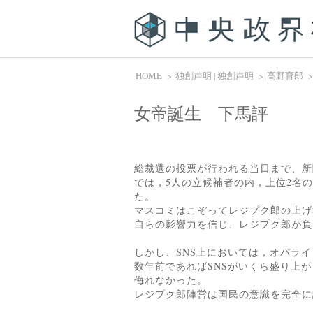
HOME
独創声明
独創声明
高野育郎
|
女帝誕生 下馬評
総裁選の投票が行われる当日まで、新
では，5人の立候補者の内，上位2名
た。
マスコミはこぞってレジプク郎の上げ
自らの影響力を信じ、レジプク郎が負
しかし、SNS上においては，オバラ
数年前であればSNSがいくら盛り上
侮れなかった。
レジプク郎陣営は国民の意識を完全に