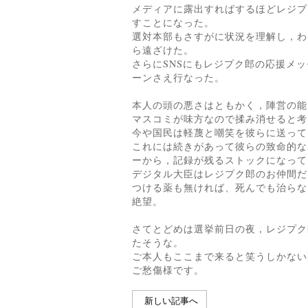
メディアに露出すればするほどレジプ
すことになった。
選対本部もさすがに状況を理解し，わ
ら遠ざけた。
さらにSNSにもレジプク郎の応援メ
ーンさえ行なった。
本人の頭の悪さはともかく，陣営の能
マスコミが味方なので揉み消せると考
今や国民は軽蔑と嘲笑を彼らに送って
これには続きがあって彼らの致命的な
ーから，記録が残るストックになって
デジタル大臣はレジプク郎のお仲間だ
つける薬も無ければ、死んでも治らな
絶望。
さてとどめは選挙前日の夜，レジプク
たそうな。
ご本人もここまで来ると笑うしかない
ご愁傷様です。
新しい記事へ