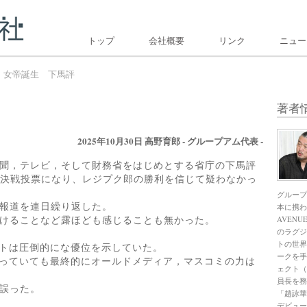
トップ
会社概要
リンク
ニュー
女帝誕生 下馬評
著者
2025年10月30日
高野育郎 - グループアム代表 -
聞，テレビ，そして財務省をはじめとする省庁の下馬評
の決戦投票になり、レジプク郎の勝利を信じて疑わなかっ
グループ
報道を連日繰り返した。
本に携わ
けることなど露ほども感じることも無かった。
AVENUE
のラグジ
トの世界
イトは圧倒的にな優位を示していた。
ークを手
がっていても最終的にオールドメディア，マスコミの力は
ェクト（
員長を務
誤った。
「趙詠華
デビュー