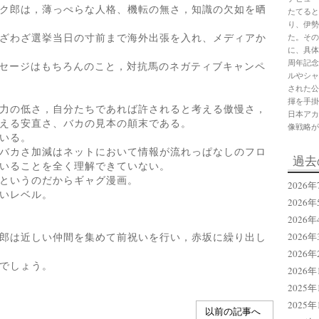
ク郎は，薄っぺらな人格、機転の無さ，知識の欠如を晒
たてると
り、伊勢
ざわざ選挙当日の寸前まで海外出張を入れ、メディアか
た。その
に、具体
周年記念
ッセージはもちろんのこと，対抗馬のネガティブキャンペ
ルやシャ
された公
揮を手掛
力の低さ，自分たちであれば許されると考える傲慢さ，
日本アカ
える安直さ、バカの見本の顛末である。
像戦略が
いる。
バカさ加減はネットにおいて情報が流れっぱなしのフロ
過去
いることを全く理解できていない。
というのだからギャグ漫画。
2026年
いレベル。
2026年
2026年
郎は近しい仲間を集めて前祝いを行い，赤坂に繰り出し
2026年
2026年
でしょう。
2026年
2025年
2025年
以前の記事へ