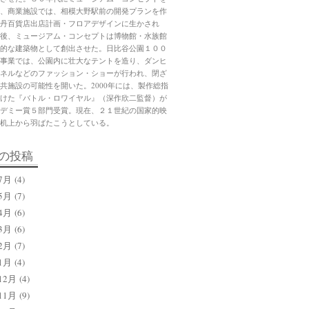
、商業施設では、相模大野駅前の開発プランを作
丹百貨店出店計画・フロアデザインに生かされ
後、ミュージアム・コンセプトは博物館・水族館
的な建築物として創出させた。日比谷公園１００
事業では、公園内に壮大なテントを造り、ダンヒ
ネルなどのファッション・ショーが行われ、閉ざ
共施設の可能性を開いた。2000年には、製作総指
けた『バトル・ロワイヤル』（深作欣二監督）が
デミー賞５部門受賞。現在、２１世紀の国家的映
机上から羽ばたこうとしている。
の投稿
7月
(4)
5月
(7)
4月
(6)
3月
(6)
2月
(7)
1月
(4)
12月
(4)
11月
(9)