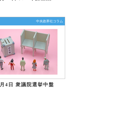
中央政界社コラム
年2月4日 衆議院選挙中盤