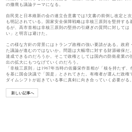
の撤廃も議論テーマになる。
自民党と日本維新の会の連立合意書では3文書の前倒し改定と次
も明記されている。国家安全保障戦略は非核三原則を堅持する
るが、高市首相は非核三原則の堅持の引継ぎの質問に対しては
い」と明言は避けた。
この様な方針の背景にはトランプ政権の強い要請がある。政府・与
た議論が進むのではないか。問題は大幅増に対する財源確保だ
達成できるのだろうか。そこで政権としては国内の防衛産業の
出の拡大にもつなげていくのだろう。
「非核三原則」は1967年当時の佐藤栄作首相が「核を持たず
を基に国会決議で「国是」とされてきた。有権者が選んだ政権
ダイムシフトが起きている事に真剣に向き合っていく必要がる
新しい記事へ