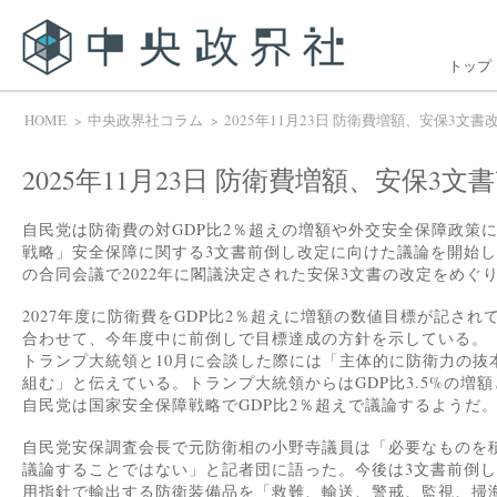
トップ
HOME
中央政界社コラム
2025年11月23日 防衛費増額、安保3文書
2025年11月23日 防衛費増額、安保3文
自民党は防衛費の対GDP比2％超えの増額や外交安全保障政策
戦略」安全保障に関する3文書前倒し改定に向けた議論を開始
の合同会議で2022年に閣議決定された安保3文書の改定をめぐ
2027年度に防衛費をGDP比2％超えに増額の数値目標が記さ
合わせて、今年度中に前倒しで目標達成の方針を示している。
トランプ大統領と10月に会談した際には「主体的に防衛力の抜
組む」と伝えている。トランプ大統領からはGDP比3.5%の増
自民党は国家安全保障戦略でGDP比2％超えで議論するようだ
自民党安保調査会長で元防衛相の小野寺議員は「必要なものを
議論することではない」と記者団に語った。今後は3文書前倒
用指針で輸出する防衛装備品を「救難、輸送、警戒、監視、掃