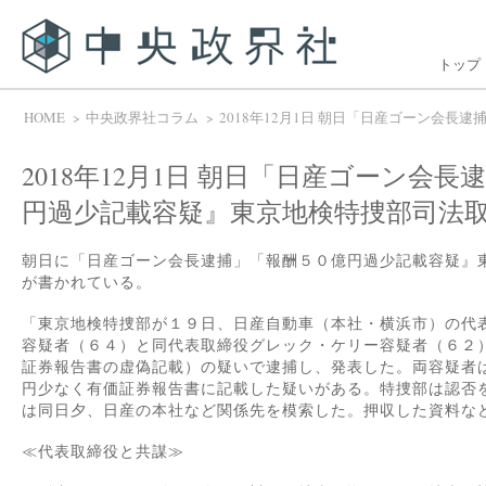
トップ
HOME
中央政界社コラム
2018年12月1日 朝日「日産ゴーン会
2018年12月1日 朝日「日産ゴーン会
円過少記載容疑』東京地検特捜部司法
朝日に「日産ゴーン会長逮捕」「報酬５０億円過少記載容疑』
が書かれている。
「東京地検特捜部が１９日、日産自動車（本社・横浜市）の代
容疑者（６４）と同代表取締役グレック・ケリー容疑者（６２
証券報告書の虚偽記載）の疑いで逮捕し、発表した。両容疑者
円少なく有価証券報告書に記載した疑いがある。特捜部は認否
は同日夕、日産の本社など関係先を模索した。押収した資料な
≪代表取締役と共謀≫