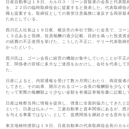
日産自動車は１９日、カルロス・ゴーン容疑者の会長と代表取
を、２２日の臨時取締役会に提案すると発表した。代表取締役
職も提案する。取締役としての善管注意義務に違反する両容疑
ためとしている。
西川広人社長は１９日夜、横浜市の本社で開いた会見で、ゴー
く３点あると指摘。役員報酬の過少記載、目的を偽った投資資
の経費の不正使用を挙げた。こうした不正に、ケリー代表取締
かったという。
西川氏は、ゴーン会長に経営の機能が集中していたことが不正
主、関係者の皆様に多大なご迷惑をおかけし、会社を代表して
た。
日産によると、内部通報を受けて数カ月間にわたり、両容疑者
してきた。その結果、開示されるゴーン会長の報酬額を少なく
たって実際の報酬額より少ない金額を有価証券報告書に記載し
日産は検察当局に情報を提供し、捜査に全面的協力してきたと
という。日産は仏ルノー、三菱自動車と資本関係にあるが、西
を与える事案ではない』として、提携関係を継続させる意向を
東京地検特捜部は１９日、日産自動車の代表取締役会長のカル