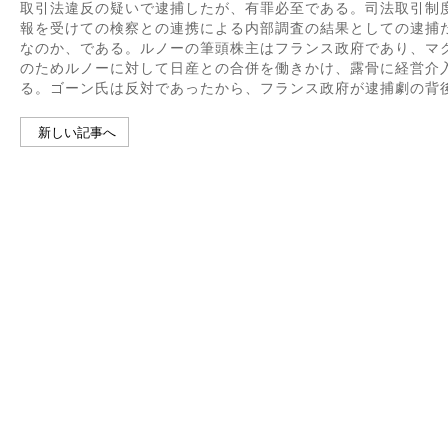
取引法違反の疑いで逮捕したが、有罪必至である。司法取引制
報を受けての検察との連携による内部調査の結果としての逮捕
なのか、である。ルノーの筆頭株主はフランス政府であり、マ
のためルノーに対して日産との合併を働きかけ、露骨に経営介
る。ゴーン氏は反対であったから、フランス政府が逮捕劇の背
新しい記事へ