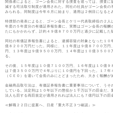
関係者によると、ゴーン会長に対する捜査を巡っては、捜査に
減する司法取引制度が適用された。同社の社員がゴーン会長の
みられる。同制度は今年６月に始まり、適用は２例目になると
特捜部の発表によると、ゴーン会長とケリー代表取締役の２人
年度の５年度分の有価証券報告書に、実際はゴーン会長の報酬
たにもかかわらず、計約４９億８７００万円と過少に記載した
同社の有価証券報告書によると、逮捕容疑の対象となった１０
億８２００万円だった。同様に、１１年度は９億８７００万円
円、１３年度は９億９５００万円、１４年度は１０億３５００
る。
その後、１５年度は１０億７１００万円、１６年度は１０億９
は７億３５００万円で４年ぶりに１０億円を下回った。１７年
（ＣＥＯ）を退いて会長のみにとどまったため、大きく報酬が
金融商品取引法は、有価証券報告書に重要事項について、うそ
している。法定刑は１０年以下の懲役か１千万以下の罰金だ。
法人も罰する両罰規定が適用されれば法人にも７億円以下の罰
≪解職２２日に提案へ、日産『重大不正３つ確認』≫