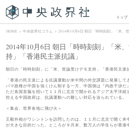
トップ
HOME
中央政界社コラム
2014年10月6日 朝日「時時刻刻」「米
2014年10月6日 朝日「時時刻刻」「
持」「香港民主派抗議」
朝日の「時時刻刻」に「米、世論受けデモ支持」「香港民主派
「香港の民主派による抗議運動が米中間の外交課題に発展して
バマ政権が中国を強くけん制する一方、中国側は『内政干渉だ
ただ各国首脳を招いて１１月に北京で開かれるアジア太平洋経
控える中国政府は、抗議運動への難しい対応を迫られている。
＜集会、世界各地に飛び火＞
王毅外相がワシントンを訪問したのは、１１月に北京で開く米
が大きな目的だった。ところが９月末、数万人の学生らが香港