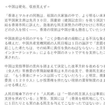
＜中国は硬化、収拾見えず＞
『香港とマカオの同胞は、祖国の大家族の中で、より明るい未
近平国家主席は先月３０日、国慶節（建国記念日）を祝う演説
結を香港市民に訴えた。急進的な民主派勢力の呼びかけに市民
どの介入を招く――。香港の現状は中国が最も懸念していたシ
中国政府は今回のデモを『ごく少数の者の扇動による不法な集
る構えだ。中国共産党機関紙の人民日報は１日の論評で『意図
起こした者たちは、その結果に責任を負わねばならない』と主
インターナショナル』によると中国のネットでデモを支持した
束された。
中国は党指導部の意向を踏まえて決定した改革方針を改めるつ
（全人代）常務委の李飛副秘書長は８月の会見で、香港民主派
ば、『もう香港にチャンスは回ってこないだろう』と明言。廃
委員（１２００人）しか投票権を持たない現状の選挙制度のま
ぶせる構えだ。
人民日報傘下のサイト『人民網』は『一部の民主派人士は事前
支持を求めている』と警告。英国には『（香港を植民地にして
に１日たりとも実のある民主を与えてこなかったではないか』