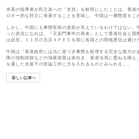
米英の指導者が民主派への『支持』を鮮明にしたことは、香港
ロギー的な対立に発展することを意味し、中国は一層態度をこ
しかし、中国にも事態収拾の道筋が見えているわけではない。
った状況になれば、『天安門事件の再来』として香港社会と国
は必至。１１月の北京ＡＰＥＣを前に各国との関係悪化は避け
中国は『香港政府には法に基づき事態を処理する完全な能力が
隊の強制排除などの強硬措置は表向き、香港当局に委ねる構え
を通した水面下の世論工作に力を入れるものとみられる」。
新しい記事へ