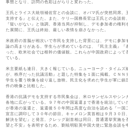
事態となり、訪問の色彩はがらりと変わった。
王氏とライス大統領補佐官との会談に、オバマ氏が突然同席。
支持する』と伝えた。また、ケリ―国務長官は王氏との会談前
『疑いがない』と強調。香港当局が抑制し、デモ参加者の権利
た展開に、王氏は終始、厳しい表情を崩さなかった。
米政府の首脳が相次いで市民を支持した背景には、デモに参加
論の高まりがある。学生らが求めているのは、『民主主義』『
った、欧米社会では根幹の価値観。これらが中国政府によって
ている。
米主要紙も連日、大きく報じている。ニューヨーク・タイムズ
が、秩序だった抗議活動』と題した特集を１面に掲載。ＣＮＮ
学生を覆う映像を繰り返し放映。民主化を求めた学生が軍に鎮
件の映像と比較した。
香港の抗議デモを支持する市民集会は、米ロサンゼルスやシン
各地に広がっている。９７年の中国返還まで香港を統治してい
が香港の返還と、返還後５０年間は高度な自治を認める『一国
宣言に調印して３０年の節目。キャメロン英首相は９月３０日
解決を望む』と発言。クレッグ副首相は同日、普通選挙実施を
望と不安』を表明するため、劉暁明駐英中国大使に緊急会談を