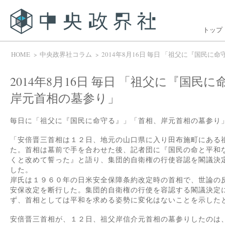
トップ
HOME
中央政界社コラム
2014年8月16日 毎日 「祖父に『国民
2014年8月16日 毎日 「祖父に『国民
岸元首相の墓参り」
毎日に「祖父に『国民に命守る』」「首相、岸元首相の墓参り
「安倍晋三首相は１２日、地元の山口県に入り田布施町にある
た。首相は墓前で手を合わせた後、記者団に『国民の命と平和
くと改めて誓った』と語り、集団的自衛権の行使容認を閣議決
した。
岸氏は１９６０年の日米安全保障条約改定時の首相で、世論の
安保改定を断行した。集団的自衛権の行使を容認する閣議決定
ず、首相としては平和を求める姿勢に変化はないことを示した
安倍晋三首相が、１２日、祖父岸信介元首相の墓参りしたのは