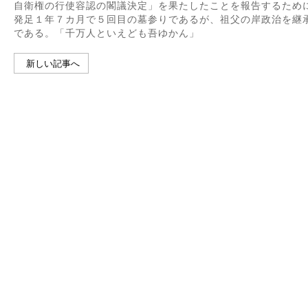
自衛権の行使容認の閣議決定」を果たしたことを報告するため
発足１年７カ月で５回目の墓参りであるが、祖父の岸政治を継
である。「千万人といえども吾ゆかん」
新しい記事へ