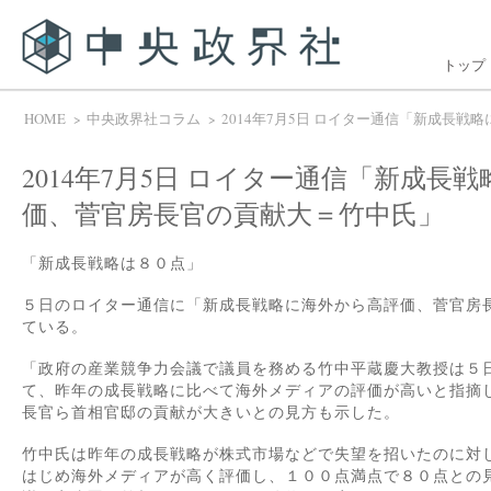
トップ
HOME
中央政界社コラム
2014年7月5日 ロイター通信「新成長
2014年7月5日 ロイター通信「新成長
価、菅官房長官の貢献大＝竹中氏」
「新成長戦略は８０点」
５日のロイター通信に「新成長戦略に海外から高評価、菅官房
ている。
「政府の産業競争力会議で議員を務める竹中平蔵慶大教授は５
て、昨年の成長戦略に比べて海外メディアの評価が高いと指摘
長官ら首相官邸の貢献が大きいとの見方も示した。
竹中氏は昨年の成長戦略が株式市場などで失望を招いたのに対
はじめ海外メディアが高く評価し、１００点満点で８０点との