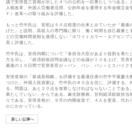
議で安倍晋三首相が示した４つの公約を一応果たしつつある』
人税改革、外国人労働者活用、公的年金を運用する年金積立金
Ｆ）改革への取り組みを評価した。
もっと竹中氏は、党初は５０点程度の出来とみていたが『最後
げた』と説明。高収入の専門職に限り、働く時間を自己裁量と
どの労働時間規制を適用しない『ホワイトカラー・エグゼンプ
高く評価した。
竹中氏は、安倍内閣について『各担当大臣があまり役割を果た
方を示し、『経済財政諮問会議などの会議がトスを上げ、官房
最後の１０日間で官房長官が＜バン、バン、バン＞とスパイク
安倍首相の「新成長戦略」を評価する最適任者の竹中平蔵慶大
つけた。外国人投資家は、竹中氏の８０点を信じ、評価する。
る。問題は、あと２０点を加算しなければならないことである
果たしていない」からである。麻生財務相、甘利経済財政担当
りである。安倍首相が、９月の内閣改造で、４人を更迭、代わ
かにかかっている。
新しい記事へ