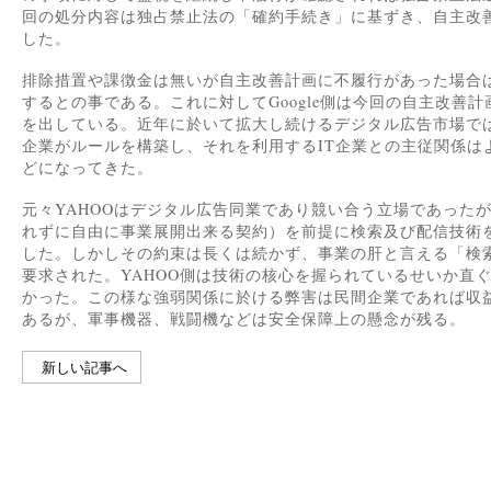
回の処分内容は独占禁止法の「確約手続き」に基ずき、自主改
した。
排除措置や課徴金は無いが自主改善計画に不履行があった場合
するとの事である。これに対してGoogle側は今回の自主改善
を出している。近年に於いて拡大し続けるデジタル広告市場では
企業がルールを構築し、それを利用するIT企業との主従関係は
どになってきた。
元々YAHOOはデジタル広告同業であり競い合う立場であったが、（
れずに自由に事業展開出来る契約）を前提に検索及び配信技術をG
した。しかしその約束は長くは続かず、事業の肝と言える「検
要求された。YAHOO側は技術の核心を握られているせいか直
かった。この様な強弱関係に於ける弊害は民間企業であれば収
あるが、軍事機器、戦闘機などは安全保障上の懸念が残る。
新しい記事へ