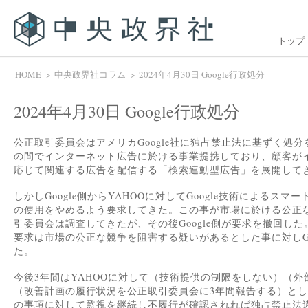
トップ
HOME
中央政界社コラム
2024年4月30日 Google行政処分
2024年4月30日 Google行政処分
公正取引委員会はアメリカGoogle社に独占禁止法に基ずく処分を行
の間でインターネット広告に於ける事業提携しており、顧客が
応じて関連する広告を配信する「検索連動型広告」を展開して
しかしGoogle側からYAHOOに対してGoogle技術によるス
の使用をやめるよう要求してきた。この事が市場に於ける公正
引委員会は調査してきたが、その後Google側が要求を撤回した。
要求は市場の公正な競争を阻害する疑いがあるとした事に対しGo
た。
今後3年間はYAHOOに対して（技術提供の制限をしない）（
（改善計画の履行状況を公正取引委員会に3年間報告する）と
の事項に対して監視を継続し不履行が確認されれば独占禁止法