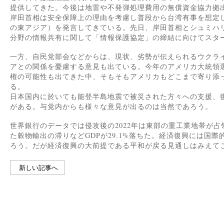
提供してきた。今後は地雷や不発弾処理費用の無償資金協力拠
岸田首相は安全保障上の理由を考慮し普段から台湾有事を想定
の東アジア）を発言してきている。先日、岸田首相とシュミハ
分野の情報共有に関して「情報保護協定」の締結に向けてスタ
一方、自民党部会などからは、現状、劣勢が伝えられるウクラ
アとの関係を憂慮する意見も出ている。今年のアメリカ大統領
権の可能性も出てきた中、そもそもアメリカもどこまで寄り添
る。
日本国内に於いても能登半島地震で被災された方々への支援、
がある。与党内からも様々な意見が出るのは当然であろう。
世界銀行のデータでは侵攻後の2022年は東部の重工業地帯が
た穀物輸出の滞りなどGDPが29.1%落ちた。経済復興には国
ろう。だが経済復興の大前提である平和が戻る見通しはみえて
新しい記事へ