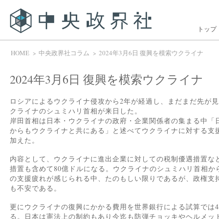
トップ
HOME
中央政界社コラム
2024年3月6日 復興を模索ウクライナ
2024年3月6日 復興を模索ウクライナ
ロシアによるウクライナ侵攻から2年が経過し、まだまだ先が
クライナのシュミハリ首相が来日した。
岸田首相は日本・ウクライナの政府・企業関係者の集まる中「
からもウクライナと共にある」と述べてウクライナに対する支
加えた。
内容として、ウクライナに進出企業に対しての税制優遇措置な
措置も含めて80億ドルになる。ウクライナのシュミハリ首相か
の支援疲れが感じられる中、たのもしい限りであるが、政権支
も不安である。
更にウクライナの復興にかかる費用を世界銀行による試算では48
る。日本は憲法上の制約もあり今迄も防弾チョッキやヘルメッ