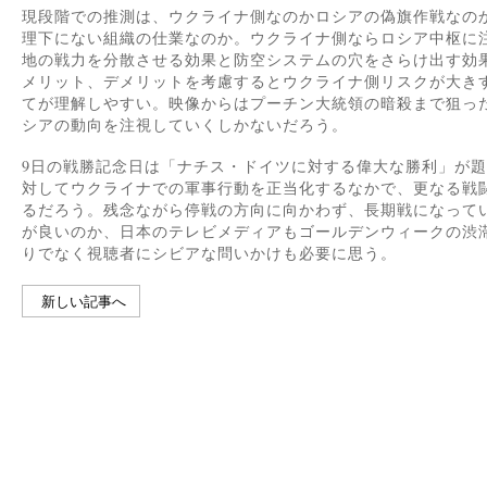
現段階での推測は、ウクライナ側なのかロシアの偽旗作戦なの
理下にない組織の仕業なのか。ウクライナ側ならロシア中枢に
地の戦力を分散させる効果と防空システムの穴をさらけ出す効
メリット、デメリットを考慮するとウクライナ側リスクが大き
てが理解しやすい。映像からはプーチン大統領の暗殺まで狙っ
シアの動向を注視していくしかないだろう。
9日の戦勝記念日は「ナチス・ドイツに対する偉大な勝利」が
対してウクライナでの軍事行動を正当化するなかで、更なる戦
るだろう。残念ながら停戦の方向に向かわず、長期戦になって
が良いのか、日本のテレビメディアもゴールデンウィークの渋
りでなく視聴者にシビアな問いかけも必要に思う。
新しい記事へ