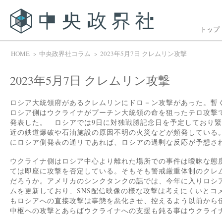
トップ
HOME
中央政界社コラム
2023年5月7日 クレムリン攻撃
2023年5月7日 クレムリン攻撃
ロシア大統領府があるクレムリンにドロ－ン攻撃があった。暫
ロシア側はウクライナがプーチン大統領の命を狙ったテロ攻撃
発表した。 ロシアでは9日に対独戦勝記念日を予定しており
近の鉄道爆破や石油施設の原因不明の火災などが頻発している
にロシア側発表の通リであれば、ロシアの過剰な反応が予想さ
ウクライナ側はロシア中心より離れた場所での事件は曖昧な態
ては即座に攻撃を否定している。そもそも警戒厳重体制のクレ
だろうか。アメリカのシンクタンクの話では、今年に入りロシ
ムを更新しており、SNS配信映像の様な攻撃は考えにくいとコ
もロシアへの直接攻撃は事態を悪化させ、控えるよう以前から
中枢への攻撃とあらばウクライナへの支援も鈍る事はウクライ