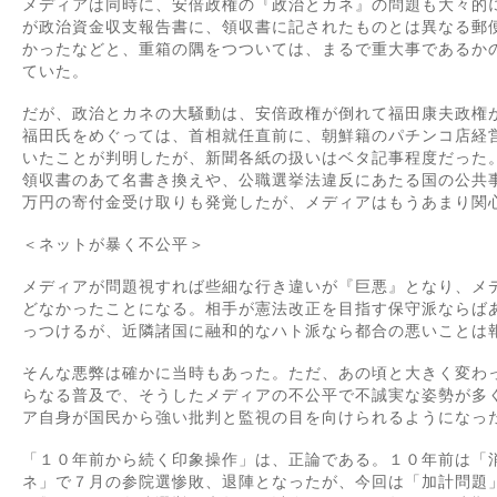
メディアは同時に、安倍政権の『政治とカネ』の問題も大々的
が政治資金収支報告書に、領収書に記されたものとは異なる郵
かったなどと、重箱の隅をつついては、まるで重大事であるか
ていた。
だが、政治とカネの大騒動は、安倍政権が倒れて福田康夫政権
福田氏をめぐっては、首相就任直前に、朝鮮籍のパチンコ店経
いたことが判明したが、新聞各紙の扱いはベタ記事程度だった
領収書のあて名書き換えや、公職選挙法違反にあたる国の公共
万円の寄付金受け取りも発覚したが、メディアはもうあまり関
＜ネットが暴く不公平＞
メディアが問題視すれば些細な行き違いが『巨悪』となり、メ
どなかったことになる。相手が憲法改正を目指す保守派ならば
っつけるが、近隣諸国に融和的なハト派なら都合の悪いことは
そんな悪弊は確かに当時もあった。ただ、あの頃と大きく変わ
らなる普及で、そうしたメディアの不公平で不誠実な姿勢が多
ア自身が国民から強い批判と監視の目を向けられるようになっ
「１０年前から続く印象操作」は、正論である。１０年前は「
ネ」で７月の参院選惨敗、退陣となったが、今回は「加計問題