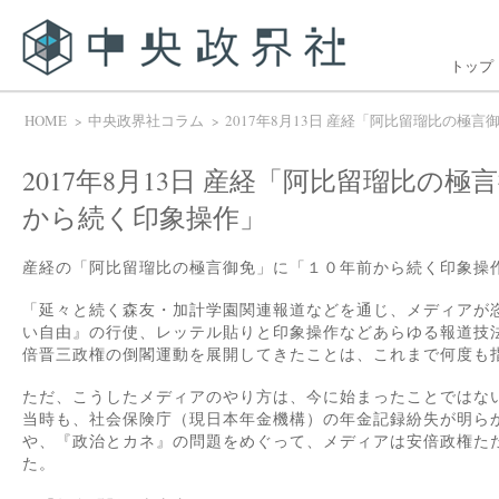
トップ
HOME
中央政界社コラム
2017年8月13日 産経「阿比留瑠比の極
2017年8月13日 産経「阿比留瑠比の
から続く印象操作」
産経の「阿比留瑠比の極言御免」に「１０年前から続く印象操
「延々と続く森友・加計学園関連報道などを通じ、メディアが
い自由』の行使、レッテル貼りと印象操作などあらゆる報道技
倍晋三政権の倒閣運動を展開してきたことは、これまで何度も
ただ、こうしたメディアのやり方は、今に始まったことではな
当時も、社会保険庁（現日本年金機構）の年金記録紛失が明ら
や、『政治とカネ』の問題をめぐって、メディアは安倍政権た
た。