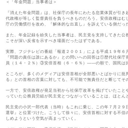
＜「年金問題」当事者は＞
『消えた年金問題』は、社保庁の長年にわたる怠業体質が引き
代政権が等しく監督責任を負うべきものだろう。安倍政権はむ
庁の労働慣行を改め、『解体的な出直し』を訴えている側だっ
また、年金記録を紛失した当事者は、民主党を支持してきた公
こそが深い反省を示すべき場面だったはずである。
実際、フジテレビの番組「報道２００１」による平成１９年６
『問題の責任は誰にあるか』との問いへの回答は①歴代社保庁
員（１４・２％）③安倍首相（６・６％）――の順で、国民は
ところが、多くのメディアは安倍首相が全部悪いとばかりに批
る』との首相の言葉に対しても、不可能で無責任だと断じてそ
一方で、安倍政権が発足当初から社保庁改革を掲げていたこと
っていた公務員労組が民主党とつながっていることは、ほとん
民主党の小沢一郎代表（当時）もこれに乗じ、この年７月２９
選挙』と位置づけた。こうして徐々に、安倍首相に対する不信
しめようという空気が高まっていく。