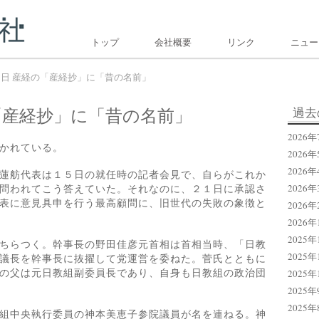
トップ
会社概要
リンク
ニュー
月27日 産経の「産経抄」に「昔の名前」
経の「産経抄」に「昔の名前」
過去
2026年
かれている。
2026年
2026年
蓮舫代表は１５日の就任時の記者会見で、自らがこれか
問われてこう答えていた。それなのに、２１日に承認さ
2026年
表に意見具申を行う最高顧問に、旧世代の失敗の象徴と
2026年
2026年
2025年
ちらつく。幹事長の野田佳彦元首相は首相当時、「日教
2025年
議長を幹事長に抜擢して党運営を委ねた。菅氏とともに
の父は元日教組副委員長であり、自身も日教組の政治団
2025年
2025年
2025年
組中央執行委員の神本美恵子参院議員が名を連ねる。神