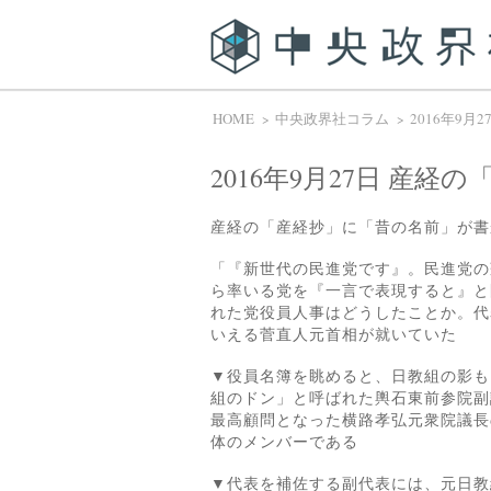
HOME
中央政界社コラム
2016年9
2016年9月27日 産
産経の「産経抄」に「昔の名前」が書
「『新世代の民進党です』。民進党の
ら率いる党を『一言で表現すると』と
れた党役員人事はどうしたことか。代
いえる菅直人元首相が就いていた
▼役員名簿を眺めると、日教組の影も
組のドン」と呼ばれた輿石東前参院副
最高顧問となった横路孝弘元衆院議長
体のメンバーである
▼代表を補佐する副代表には、元日教