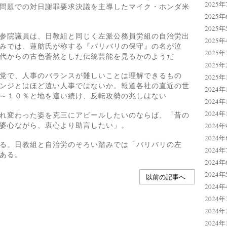
2025年
問題での対日謝罪要求決議を主導したマイク・ホンダ米
2025年
2025年
参院議員は、日教組と同じく左派公務員労組の自治労出
2025年
みでは、蓮舫氏が称する『バリバリの保守』の名が泣
2025年
代からの古色蒼然とした伝統芸能を見るかのようだ
2025年
党で、人事のバランスが難しいことは理解できるもの
2025年
ンジとはほど遠い人事ではないか。報道各社の直近の世
2024年
～１０％と地を這い続け、反転攻勢の兆しはない
2024年
2024年
れ変わった姿を克三にアピールしたいのならば、「昔の
婆心ながら、衷心より助言したい」。
2024年
2024年
る。日教組と自治労のそろい踏みでは「バリバリの左
2024年
ある。
2024年
2024年
以前の記事へ
2024年
2024年
2024年
2024年