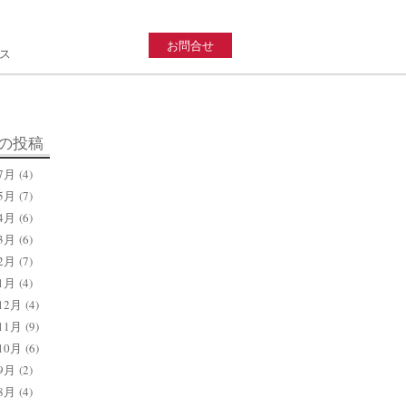
お問合せ
ス
の投稿
7月
(4)
5月
(7)
4月
(6)
3月
(6)
2月
(7)
1月
(4)
12月
(4)
11月
(9)
10月
(6)
9月
(2)
8月
(4)