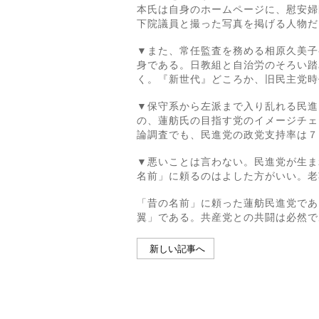
本氏は自身のホームページに、慰安婦
下院議員と撮った写真を掲げる人物だ
▼また、常任監査を務める相原久美子
身である。日教組と自治労のそろい踏
く。『新世代』どころか、旧民主党時
▼保守系から左派まで入り乱れる民進
の、蓮舫氏の目指す党のイメージチェ
論調査でも、民進党の政党支持率は７
▼悪いことは言わない。民進党が生ま
名前」に頼るのはよした方がいい。老
「昔の名前」に頼った蓮舫民進党であ
翼」である。共産党との共闘は必然で
新しい記事へ