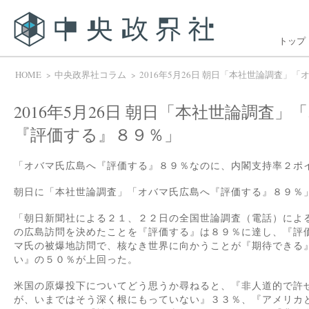
トップ
HOME
中央政界社コラム
2016年5月26日 朝日「本社世論調査」
2016年5月26日 朝日「本社世論調査
『評価する』８９％」
「オバマ氏広島へ『評価する』８９％なのに、内閣支持率２ポ
朝日に「本社世論調査」「オバマ氏広島へ『評価する』８９％
「朝日新聞社による２１、２２日の全国世論調査（電話）によ
の広島訪問を決めたことを『評価する』は８９％に達し、『評
マ氏の被爆地訪問で、核なき世界に向かうことが『期待できる
い』の５０％が上回った。
米国の原爆投下についてどう思うか尋ねると、『非人道的で許
が、いまではそう深く根にもっていない』３３％、『アメリカ