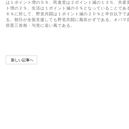
は１ポイント増の５％、民進党は２ポイント減の１３％、共産
ト増の２％、生活は１ポイント減の０％となっていることであ
６％に対して、野党共闘は１ポイント減の２０％と半分以下で
る。朝日が全面支援しても野党共闘に風吹かずである。オバマ
倍晋三首相・与党に追い風である。
新しい記事へ