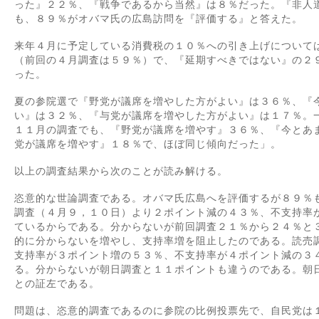
った』２２％、『戦争であるから当然』は８％だった。『非人
も、８９％がオバマ氏の広島訪問を『評価する』と答えた。
来年４月に予定している消費税の１０％への引き上げについて
（前回の４月調査は５９％）で、『延期すべきではない』の２
った。
夏の参院選で『野党が議席を増やした方がよい』は３６％、『
い』は３２％、『与党が議席を増やした方がよい』は１７％。
１１月の調査でも、『野党が議席を増やす』３６％、『今とあ
党が議席を増やす』１８％で、ほぼ同じ傾向だった」。
以上の調査結果から次のことが読み解ける。
恣意的な世論調査である。オバマ氏広島へを評価するが８９％
調査（４月９，１０日）より２ポイント減の４３％、不支持率
ているからである。分からないが前回調査２１％から２４％と
的に分からないを増やし、支持率増を阻止したのである。読売
支持率が３ポイント増の５３％、不支持率が４ポイント減の３
る。分からないが朝日調査と１１ポイントも違うのである。朝
との証左である。
問題は、恣意的調査であるのに参院の比例投票先で、自民党は