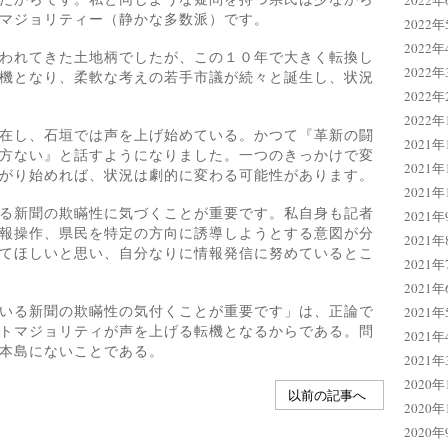
2022年
マジョリティー（静かな多数派）です。
2022年
2022年
われてきた土地柄でしたが、この１０年で大きく転換し
2022年
機となり、柔軟な考えの若手市議が続々と誕生し、状況
2022年
2022年
在し、石垣では声を上げ始めている。かつて『革新の闘
2021年
方ない』と話すようになりました。一つのきっかけで変
2021年
がり始めれば、状況は劇的に変わる可能性があります。
2021年
る新聞の欺瞞性に気づくことが重要です。私自身も記者
2021年
報操作、県民を特定の方向に誘導しようとする意図が分
2021年
てほしいと思い、自分なりに情報発信に努めているとこ
2021年
2021年
いる新聞の欺瞞性の気付くことが重要です」は、正論で
2021年
トマジョリティが声を上げる転機となるからである。問
2021年
本島にないことである。
2021年
2020年
以前の記事へ
2020年
2020年