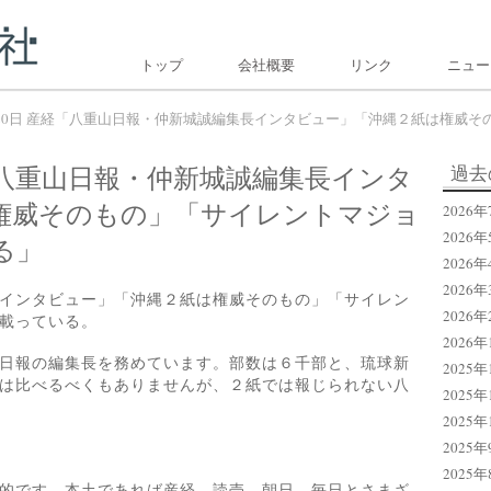
トップ
会社概要
リンク
ニュー
2月20日 産経「八重山日報・仲新城誠編集長インタビュー」「沖縄２紙は権威
産経「八重山日報・仲新城誠編集長インタ
過去
権威そのもの」「サイレントマジョ
2026年
2026年
る」
2026年
2026年
インタビュー」「沖縄２紙は権威そのもの」「サイレン
2026年
載っている。
2026年
日報の編集長を務めています。部数は６千部と、琉球新
2025年
は比べるべくもありませんが、２紙では報じられない八
2025年
2025年
2025年
2025年
的です。本土であれば産経、読売、朝日、毎日とさまざ