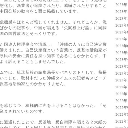
2023年
態化し、漁業者が追跡されたり、威嚇されたりすること
中国公船の動向を１面に掲載しています。
2023年
2023年
危機感をほとんど報じてくれません。それどころか、漁
2023年
ばかりの記事や、中国が唱える『尖閣棚上げ論』に同調
2023年
国の国営放送とそっくりです。
2023年
た国連人権理事会で演説し、『沖縄の人々は自己決定権
2023年
訴えました。自己決定権という言葉は、反基地活動家が
2023年
県民の安全に責任を持つ知事であるにもかかわらず、中
2023年
よう訴えることもしませんでした。
2023年
ムでは、琉球新報の編集局長がパネリストとして、翁長
2023年
いました。取材中だった沖縄タイムスの記者もスピーチ
2023年
反基地活動家なのか分かりません。
2022年
2022年
2022年
を感じつつ、積極的に声を上げることはなかった。『そ
2022年
込まされていたのです。
2022年
2022年
に遭遇したことで、反基地、反自衛隊を唱える２大紙の
たからです。私と同じような疑問を持つ県民は少なから