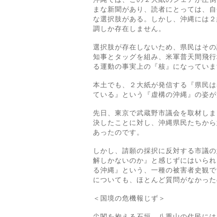
まな新聞があり、読者にとっては、自
な選択肢がある。しかし、沖縄には２
調しか存在しません。
選択肢が存在しないため、県民はその
知事とタッグを組み、米軍普天間飛行
る運動の事実上の『核』になっていま
本土でも、２大紙が発信する『県民は
ている』という『虚構の沖縄』の姿が
先日、東京で武蔵野市議会を取材しま
決したことに対し、沖縄県民たちから
あったのです。
しかし、請願の採択に反対する市議の
解しかないのか』と感じずにはいられ
る沖縄』という、一種の被害者史観で
についても、ほとんど質問がなかった
＜国境の危機報じず＞
尖閣を抱える石垣、八重山の住民には