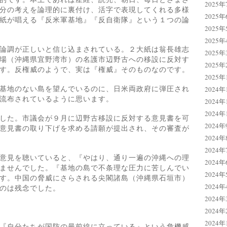
2025年
分の考えを論理的に裏付け、活字で表現してくれる多様
2025年
紙が唱える『反米軍基地』『反自衛隊』という１つの論
2025年
2025年
論調が正しいと信じ込まされている。２大紙は翁長雄志
2025年
場（沖縄県宜野湾市）の名護市辺野古への移設に反対す
2025年
す。反権威のようで、実は『権威』そのものなのです。
2025年
基地のない島を望んでいるのに、日米両政府に弾圧され
2024年
流布されているように思います。
2024年
2024年
した。市議会が９月に辺野古移設に反対する意見書を可
2024年
意見書の取り下げを求める請願が提出され、その審査が
2024年
2024年
意見を聴いていると、『やはり、通り一遍の沖縄への理
2024年
ませんでした。『基地の島で不条理な圧力に苦しんでい
2024年
す。中国の脅威にさらされる尖閣諸島（沖縄県石垣市）
2024年
のは残念でした。
2024年
2024年
2024年
『自分たちが国防の最前線に立っている』という危機感