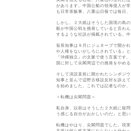
があります。中国公船の領海侵入が常
も日常茶飯事。八重山日報では毎日、
しかし、２大紙はそうした国境の島の
船が中国公戦を挑発していると言わん
するような社説が掲載されている。中
翁長知事は９月にジュネーブで開かれ
や人権をないがしろにされている』と
『沖縄独立』の文脈で使う言葉です。
国に対して尖閣周辺での挑発をやめる
そして演説直前に開かれたシンポジウ
知事と並んで辺野古移設反対を訴えて
を始めました。これでは記者なのか、
＜転機は尖閣問題＞
私自身、以前はそうした２大紙に疑問
う感じる自分がおかしいのだ』と思い
転機はやはり、尖閣問題でした。現実
主張は何ら処方箋にならないと分かっ