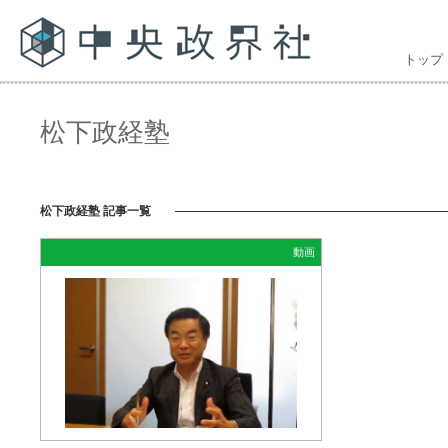
トップ
松下政経塾
松下政経塾 記事一覧
動画