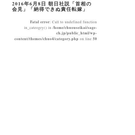
2016年6月8日 朝日社説「首相の
会見」「納得できぬ責任転嫁」
Fatal error
: Call to undefined function
in_cateogry() in
/home/chuouseikai/sage-
ch.jp/public_html/wp-
content/themes/chuo4/category.php
on line
50